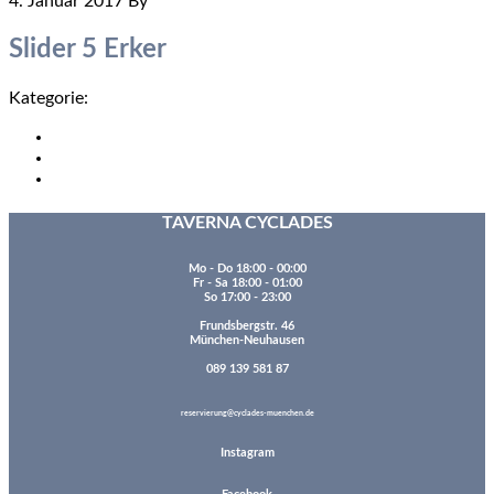
4. Januar 2017
By
Zr9BzVpeHrf0D5zm6qL
Slider 5 Erker
Kategorie:
Allgemein
Seite
1
Seite
2
aufrufen
Nächste Seite
»
Footer
TAVERNA CYCLADES
Mo - Do 18:00 - 00:00
Fr - Sa 18:00 - 01:00
So 17:00 - 23:00
Frundsbergstr. 46
München-Neuhausen
089 139 581 87
reservierung@cyclades-muenchen.de
Instagram