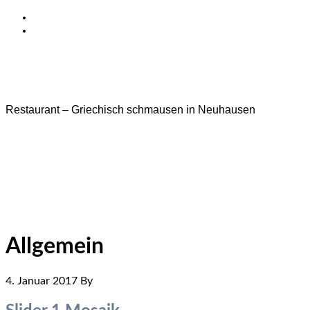
Zum Inhalt springen
Zur Fußzeile springen
TAVERNA CYCLADES
Restaurant – Griechisch schmausen in Neuhausen
Allgemein
4. Januar 2017
By
Zr9BzVpeHrf0D5zm6qL